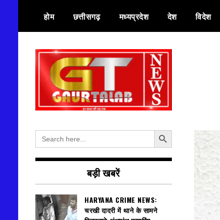
Skip
होम
छत्तीसगढ़
मध्यप्रदेश
देश
विदेश
to
content
हर खबर की तह तक
गौरतलब न्यूज
Search Button
Search
for:
बड़ी खबरें
HARYANA CRIME NEWS:
चरखी दादरी में थाने के सामने