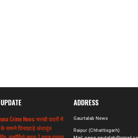
 UPDATE
ADDRESS
ana Crime News: चरखी दादरी में
Gaurtalab News
 के सामने दिनदहाड़े अंधाधुंध
Raipur (Chhattisgarh).
िंग, स्कॉर्पियो सवार 7 युवक घायल
Mail: news.gautalab@gmail.c