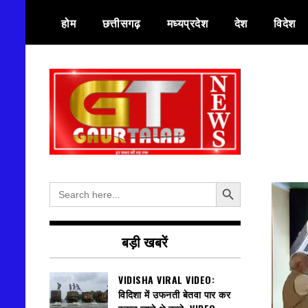
Skip
होम
छत्तीसगढ़
मध्यप्रदेश
देश
विदेश
to
content
हर खबर की तह तक
गौरतलब न्यूज
Search Button
Search
for:
बड़ी खबरें
VIDISHA VIRAL VIDEO:
विदिशा में उफनती बेतवा पार कर