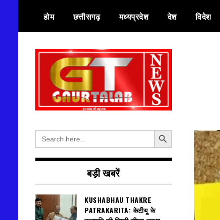
Skip
होम
छत्तीसगढ़
मध्यप्रदेश
देश
विदेश
to
content
हर खबर की तह तक
गौरतलब न्यूज
Search Button
Search
for:
बड़ी खबरें
KUSHABHAU THAKRE
PATRAKARITA: केटीयू के