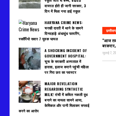
स्कूल जाते थे बच्चे, VIDEO
वायरल होते ही जागी सरकार, 3
दिन में मिला नया हाई स्कूल
HARYANA CRIME NEWS:
चरखी दादरी में थाने के सामने
छत्तीस
दिनदहाड़े अंधाधुंध फायरिंग,
स्कॉर्पियो सवार 7 युवक घायल
“आज तक” 
बरकरार…
A SHOCKING INCIDENT OF
जुलाई 7, 
GOVERNMENT HOSPITAL:
चूरू के सरकारी अस्पताल में
हादसा, इलाज कराने पहुंची महिला
पर गिरा छत का प्लास्टर
MAJOR REVELATION
REGARDING SYNTHETIC
MILK! रांची में कथित नकली दूध
बनाने का मामला सामने आया,
केमिकल और पानी मिलाकर सप्लाई
करने का आरोप