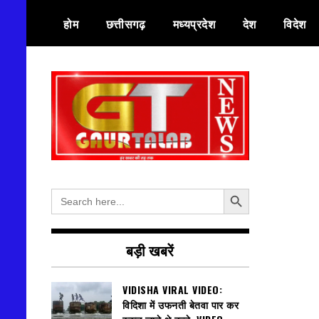
Skip
होम
छत्तीसगढ़
मध्यप्रदेश
देश
विदेश
to
content
हर खबर की तह तक
गौरतलब न्यूज
Search Button
Search
for:
बड़ी खबरें
VIDISHA VIRAL VIDEO:
विदिशा में उफनती बेतवा पार कर