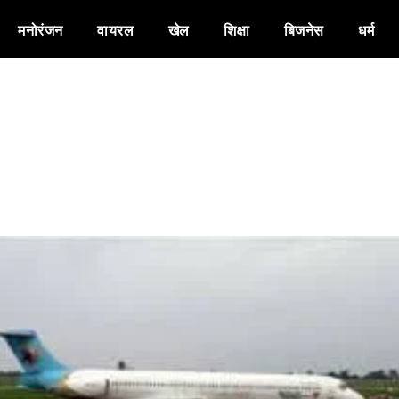
मनोरंजन
वायरल
खेल
शिक्षा
बिजनेस
धर्म