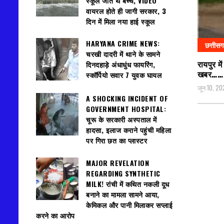
स्कूल जाते थे बच्चे, VIDEO
वायरल होते ही जागी सरकार, 3
दिन में मिला नया हाई स्कूल
HARYANA CRIME NEWS:
छत्तीस
चरखी दादरी में थाने के सामने
रायपुर म
दिनदहाड़े अंधाधुंध फायरिंग,
खबर……
स्कॉर्पियो सवार 7 युवक घायल
जून 10, 20
A SHOCKING INCIDENT OF
GOVERNMENT HOSPITAL:
चूरू के सरकारी अस्पताल में
हादसा, इलाज कराने पहुंची महिला
पर गिरा छत का प्लास्टर
MAJOR REVELATION
REGARDING SYNTHETIC
MILK! रांची में कथित नकली दूध
बनाने का मामला सामने आया,
केमिकल और पानी मिलाकर सप्लाई
करने का आरोप