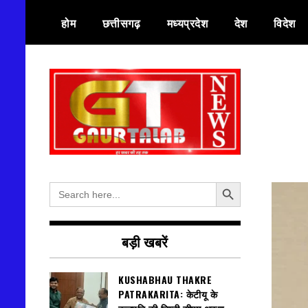
Skip
होम
छत्तीसगढ़
मध्यप्रदेश
देश
विदेश
to
content
हर खबर की तह तक
गौरतलब न्यूज
Search Button
Search
for:
बड़ी खबरें
KUSHABHAU THAKRE
PATRAKARITA: केटीयू के