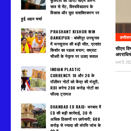
कुलपति की डिप्टी सीएम अरुण
साव से भेंट, विश्वविद्यालय के
विकास और युवा सशक्तिकरण पर
हुई अहम चर्चा
PRASHANT KISHOR WIN
छत्तीस
BANKIPUR : बांकीपुर उपचुनाव
में जनसुराज की बड़ी जीत, प्रशांत
सीएम विष
किशोर का पहला बयान; सम्राट
अपराधियो
चौधरी के नेतृत्व पर उठाए सवाल
मार्च 11, 2
INDIAN PLASTIC
CURRENCY: ₹10 और ₹20 के
पॉलीमर नोटों को केंद्र की मंजूरी,
RBI करेगा 200 करोड़ नोटों का
फील्ड ट्रायल
DHANBAD ED RAID: धनबाद में
ED की बड़ी कार्रवाई, 30 से
अधिक ठिकानों पर छापेमारी; 600
करोड़ से ज्यादा की संपत्ति जांच के