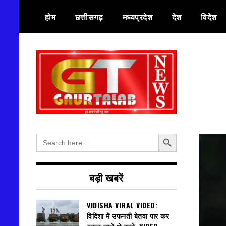
Skip
होम
छत्तीसगढ़
मध्यप्रदेश
देश
विदेश
to
content
हर खबर की तह तक
गौरतलब न्यूज
Search Button
Search
for:
बड़ी खबरें
VIDISHA VIRAL VIDEO:
विदिशा में उफनती बेतवा पार कर