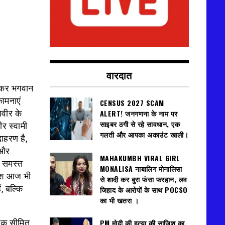
वारदात
्थंकर भगवान
ामनाएं
CENSUS 2027 SCAM
ावीर के
ALERT! जनगणना के नाम पर
साइबर ठगी से रहे सावधान, एक
र स्वामी
गलती और आपका अकाउंट खाली।
ाहरण है,
 और
MAHAKUMBH VIRAL GIRL
ुए समस्त
MONALISA नाबालिग मोनालिसा
देश आज भी
से शादी कर बुरा फंसा फरहान, लव
ं, बल्कि
जिहाद के आरोपों के साथ POCSO
का भी खतरा ।
PM मोदी की हत्या की साजिश का
 तक सीमित