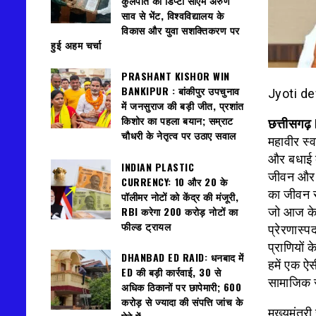
कुलपति की डिप्टी सीएम अरुण
साव से भेंट, विश्वविद्यालय के
विकास और युवा सशक्तिकरण पर
हुई अहम चर्चा
PRASHANT KISHOR WIN
BANKIPUR : बांकीपुर उपचुनाव
Jyoti d
में जनसुराज की बड़ी जीत, प्रशांत
किशोर का पहला बयान; सम्राट
छत्तीसगढ
चौधरी के नेतृत्व पर उठाए सवाल
महावीर स्
और बधाई द
INDIAN PLASTIC
जीवन और उ
CURRENCY: ₹10 और ₹20 के
का जीवन स
पॉलीमर नोटों को केंद्र की मंजूरी,
RBI करेगा 200 करोड़ नोटों का
जो आज के 
फील्ड ट्रायल
प्रेरणास्प
प्राणियों
DHANBAD ED RAID: धनबाद में
हमें एक ऐसी
ED की बड़ी कार्रवाई, 30 से
सामाजिक सम
अधिक ठिकानों पर छापेमारी; 600
करोड़ से ज्यादा की संपत्ति जांच के
मुख्यमंत्र