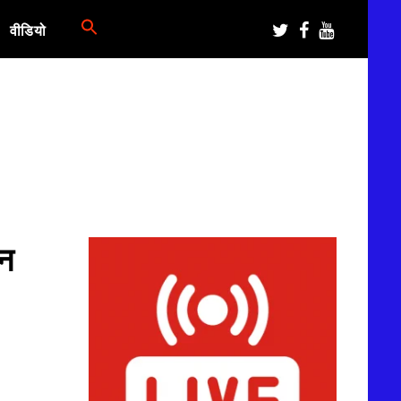
वीडियो
ान