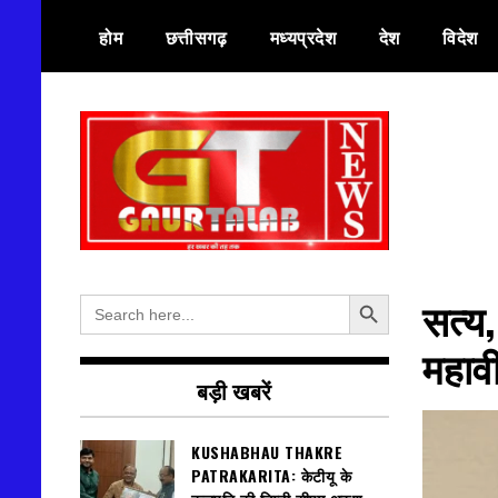
Skip
होम
छत्तीसगढ़
मध्यप्रदेश
देश
विदेश
to
content
हर खबर की तह तक
गौरतलब न्यूज
Search Button
Search
सत्य
for:
महावी
बड़ी खबरें
KUSHABHAU THAKRE
PATRAKARITA: केटीयू के