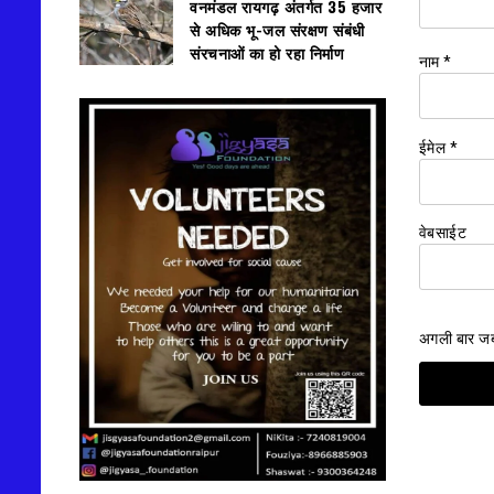
वनमंडल रायगढ़ अंतर्गत 35 हजार
से अधिक भू-जल संरक्षण संबंधी
संरचनाओं का हो रहा निर्माण
नाम
*
ईमेल
*
वेबसाईट
अगली बार जब म