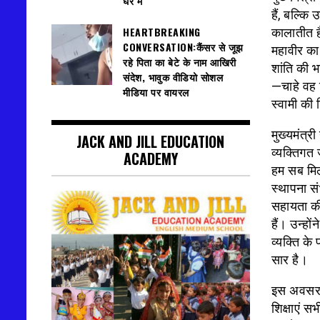
घेरे में
हैं, बल्कि
HEARTBREAKING
कालातीत ह
CONVERSATION:कैंसर से जूझ
महावीर का 
रहे पिता का बेटे के नाम आखिरी
शांति की 
संदेश, भावुक वीडियो सोशल
—चाहे वह 
मीडिया पर वायरल
स्वामी की 
मुख्यमंत्र
JACK AND JILL EDUCATION
व्यक्तिगत 
ACADEMY
हम सब मिल
स्थापना सं
सहायता की
हैं। उन्हो
व्यक्ति के
सार है।
इस अवसर पर
शिक्षाएं सभ