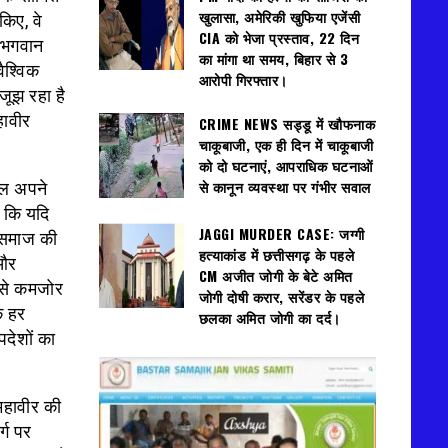
खुलासा, अमेरिकी खुफिया एजेंसी
किए, वे
CIA को भेजा प्रस्ताव, 22 दिन
 भगवान
का मांगा था समय, बिहार से 3
ैश्विक
आरोपी गिरफ्तार।
जूझ रहा है
हावीर
CRIME NEWS सड्डू में खौफनाक
चाकूबाजी, एक ही दिन में चाकूबाजी
को दो घटनाएं, आपराधिक घटनाओं
से कानून व्यवस्था पर गंभीर सवाल
ेवल अपने
ा कि यदि
JAGGI MURDER CASE: जग्गी
 समाज की
हत्याकांड में छत्तीसगढ़ के पहले
 और
CM अजीत जोगी के बेटे अमित
 से कमजोर
जोगी दोषी करार, सरेंडर के पहले
े हर
छलका अमित जोगी का दर्द।
पदेशों का
महावीर की
र्ग पर