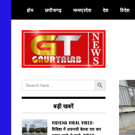
Skip
होम
छत्तीसगढ़
मध्यप्रदेश
देश
विदेश
to
content
हर खबर की तह तक
गौरतलब न्यूज
Search Button
Search
for:
बड़ी खबरें
VIDISHA VIRAL VIDEO:
विदिशा में उफनती बेतवा पार कर