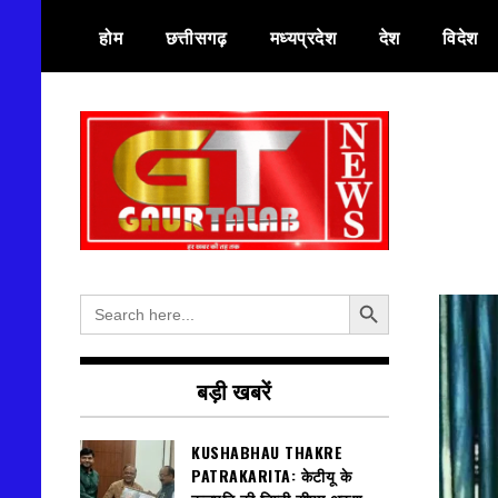
Skip
होम
छत्तीसगढ़
मध्यप्रदेश
देश
विदेश
to
content
हर खबर की तह तक
गौरतलब न्यूज
Search Button
Search
for:
बड़ी खबरें
KUSHABHAU THAKRE
PATRAKARITA: केटीयू के