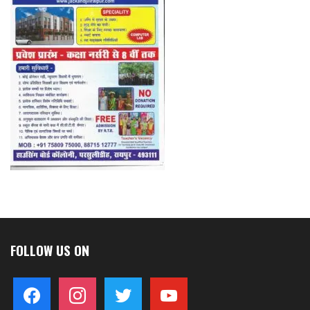
FOLLOW US ON
facebook
instagram
twitter
youtube