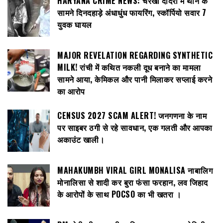
HARYANA CRIME NEWS: चरखी दादरी में थाने के
सामने दिनदहाड़े अंधाधुंध फायरिंग, स्कॉर्पियो सवार 7
युवक घायल
MAJOR REVELATION REGARDING SYNTHETIC
MILK! रांची में कथित नकली दूध बनाने का मामला
सामने आया, केमिकल और पानी मिलाकर सप्लाई करने
का आरोप
CENSUS 2027 SCAM ALERT! जनगणना के नाम
पर साइबर ठगी से रहे सावधान, एक गलती और आपका
अकाउंट खाली।
MAHAKUMBH VIRAL GIRL MONALISA नाबालिग
मोनालिसा से शादी कर बुरा फंसा फरहान, लव जिहाद
के आरोपों के साथ POCSO का भी खतरा ।