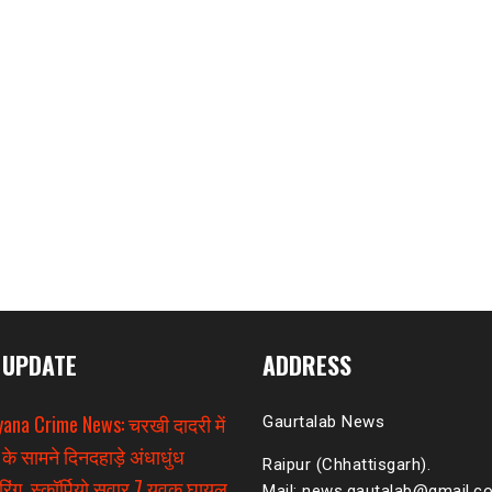
 UPDATE
ADDRESS
ana Crime News: चरखी दादरी में
Gaurtalab News
 के सामने दिनदहाड़े अंधाधुंध
Raipur (Chhattisgarh).
िंग, स्कॉर्पियो सवार 7 युवक घायल
Mail: news.gautalab@gmail.c