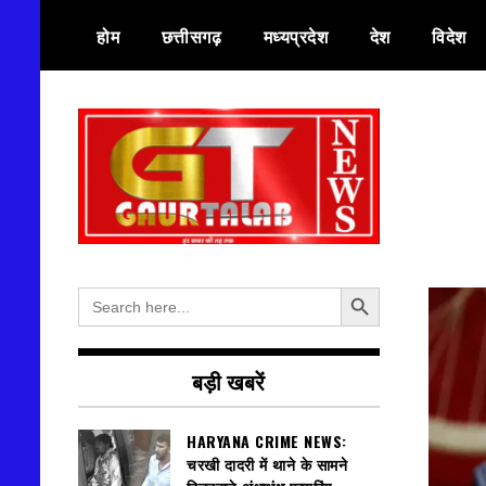
Skip
होम
छत्तीसगढ़
मध्यप्रदेश
देश
विदेश
to
content
हर खबर की तह तक
गौरतलब न्यूज
Search Button
Search
for:
बड़ी खबरें
HARYANA CRIME NEWS:
चरखी दादरी में थाने के सामने