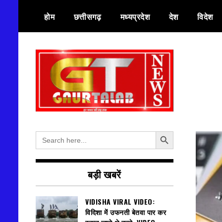
Skip
होम
छत्तीसगढ़
मध्यप्रदेश
देश
विदेश
to
content
हर खबर की तह तक
गौरतलब न्यूज
Search Button
Search
for:
बड़ी खबरें
VIDISHA VIRAL VIDEO:
विदिशा में उफनती बेतवा पार कर