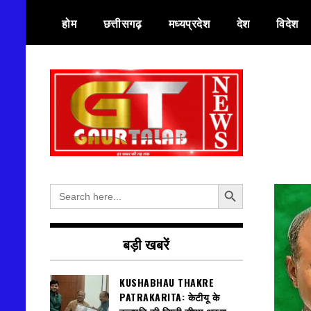
Skip
होम
छत्तीसगढ़
मध्यप्रदेश
देश
विदेश
to
content
हर खबर की तह तक
गौरतलब न्यूज
Search Button
Search
for:
बड़ी खबरें
KUSHABHAU THAKRE
PATRAKARITA: केटीयू के