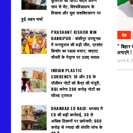
कुलपति की डिप्टी सीएम अरुण
साव से भेंट, विश्वविद्यालय के
विकास और युवा सशक्तिकरण पर
हुई अहम चर्चा
PRASHANT KISHOR WIN
देश
BANKIPUR : बांकीपुर उपचुनाव
में जनसुराज की बड़ी जीत, प्रशांत
” बिहार 
किशोर का पहला बयान; सम्राट
लगाएंगे !
चौधरी के नेतृत्व पर उठाए सवाल
अगस्त 8, 
INDIAN PLASTIC
CURRENCY: ₹10 और ₹20 के
पॉलीमर नोटों को केंद्र की मंजूरी,
RBI करेगा 200 करोड़ नोटों का
फील्ड ट्रायल
DHANBAD ED RAID: धनबाद में
ED की बड़ी कार्रवाई, 30 से
अधिक ठिकानों पर छापेमारी; 600
करोड़ से ज्यादा की संपत्ति जांच के