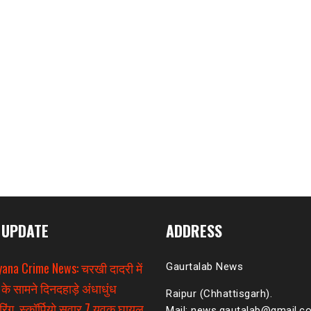
 UPDATE
ADDRESS
ana Crime News: चरखी दादरी में
Gaurtalab News
 के सामने दिनदहाड़े अंधाधुंध
Raipur (Chhattisgarh).
िंग, स्कॉर्पियो सवार 7 युवक घायल
Mail: news.gautalab@gmail.c