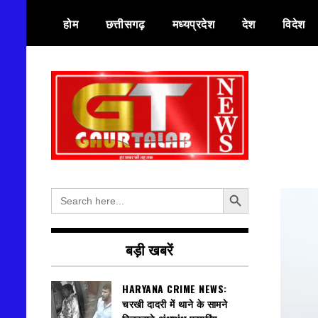
Skip
होम
छत्तीसगढ़
मध्यप्रदेश
देश
विदेश
to
content
हर खबर की तह तक
गौरतलब न्यूज
Search Button
Search
for:
बड़ी खबरें
HARYANA CRIME NEWS:
चरखी दादरी में थाने के सामने