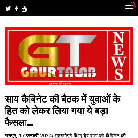
Skip
to
content
हर खबर की तह तक
गौरतलब न्यूज
साय कैबिनेट की बैठक में युवाओं के
हित को लेकर लिया गया ये बड़ा
फैसला…
रायपुर, 17 जनवरी 2024ः
मुख्यमंत्री विष्णु देव साय की कैबिनेट की