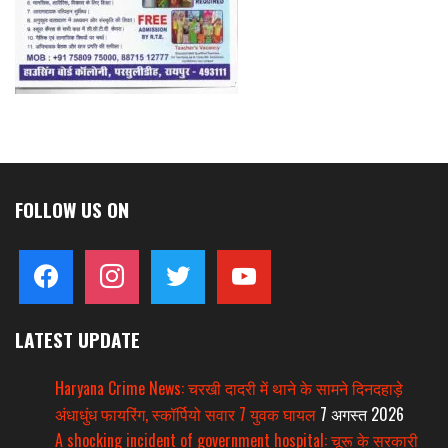
FOLLOW US ON
facebook
instagram
twitter
youtube
LATEST UPDATE
Haryana Crime News: चरखी दादरी में थाने के सामने दिनदहाड़े
अंधाधुंध फायरिंग, स्कॉर्पियो सवार 7 युवक घायल
7 अगस्त 2026
A shocking incident of government hospital: चूरू के सरकारी