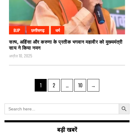
BJP
छत्तीसगढ़
धर्म
सत्य, अहिंसा और करुणा के प्रतीक भगवान महावीर को मुख्यमंत्री
साय ने किया नमन
अप्रैल 10, 2025
Posts
Page
Page
Page
1
2
…
10
→
pagination
Search Button
Search
for:
बड़ी खबरें