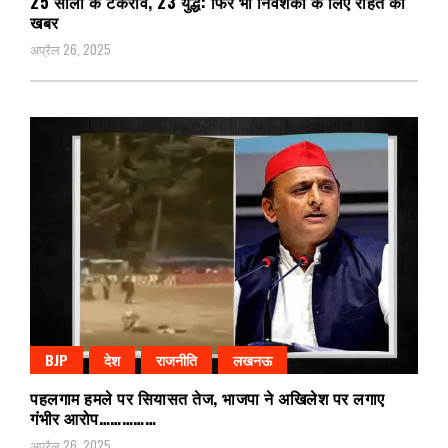
25 सालों के टकराव, 23 युद्ध: फिर भी निवेशकों के लिए राहत की
खबर
अप्रैल 26, 2025
BJP
देश
राजनीति
लखनऊ
पहलगाम हमले पर सियासत तेज, भाजपा ने अखिलेश पर लगाए
गंभीर आरोप……………
अप्रैल 26, 2025