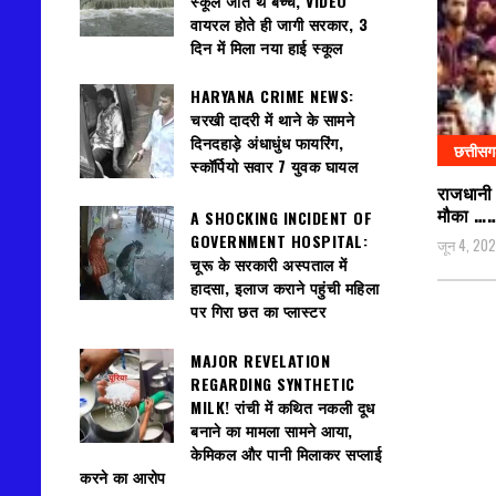
स्कूल जाते थे बच्चे, VIDEO
वायरल होते ही जागी सरकार, 3
दिन में मिला नया हाई स्कूल
HARYANA CRIME NEWS:
चरखी दादरी में थाने के सामने
दिनदहाड़े अंधाधुंध फायरिंग,
छत्तीस
स्कॉर्पियो सवार 7 युवक घायल
राजधानी म
मौका …
A SHOCKING INCIDENT OF
GOVERNMENT HOSPITAL:
जून 4, 20
चूरू के सरकारी अस्पताल में
हादसा, इलाज कराने पहुंची महिला
पर गिरा छत का प्लास्टर
MAJOR REVELATION
REGARDING SYNTHETIC
MILK! रांची में कथित नकली दूध
बनाने का मामला सामने आया,
केमिकल और पानी मिलाकर सप्लाई
करने का आरोप