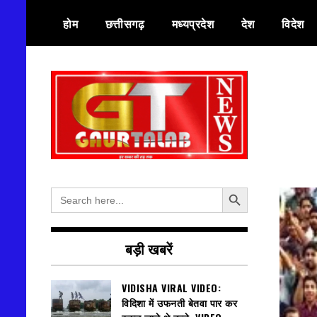
Skip
होम
छत्तीसगढ़
मध्यप्रदेश
देश
विदेश
to
content
हर खबर की तह तक
गौरतलब न्यूज
Search Button
Search
for:
बड़ी खबरें
VIDISHA VIRAL VIDEO:
विदिशा में उफनती बेतवा पार कर