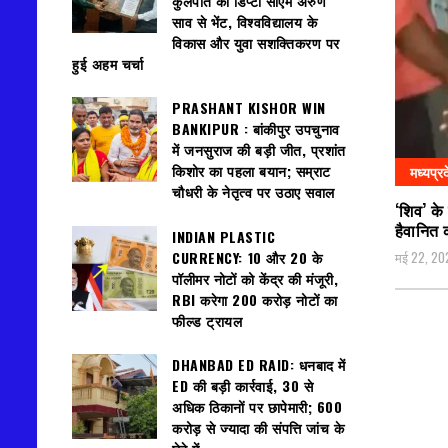
कुलपति की डिप्टी सीएम अरुण
साव से भेंट, विश्वविद्यालय के
विकास और युवा सशक्तिकरण पर
हुई अहम चर्चा
PRASHANT KISHOR WIN
BANKIPUR : बांकीपुर उपचुनाव
में जनसुराज की बड़ी जीत, प्रशांत
किशोर का पहला बयान; सम्राट
मध्यप्र
चौधरी के नेतृत्व पर उठाए सवाल
‘शिव’ के
हैवानित 
INDIAN PLASTIC
मई 22, 20
CURRENCY: ₹10 और ₹20 के
पॉलीमर नोटों को केंद्र की मंजूरी,
RBI करेगा 200 करोड़ नोटों का
फील्ड ट्रायल
DHANBAD ED RAID: धनबाद में
ED की बड़ी कार्रवाई, 30 से
अधिक ठिकानों पर छापेमारी; 600
करोड़ से ज्यादा की संपत्ति जांच के