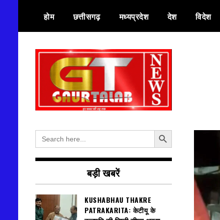
Skip
होम
छत्तीसगढ़
मध्यप्रदेश
देश
विदेश
to
content
हर खबर की तह तक
गौरतलब न्यूज
Search Button
Search
for:
बड़ी खबरें
KUSHABHAU THAKRE
PATRAKARITA: केटीयू के